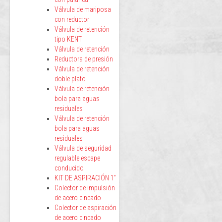
Válvula de mariposa
con reductor
Válvula de retención
tipo KENT
Válvula de retención
Reductora de presión
Válvula de retención
doble plato
Válvula de retención
bola para aguas
residuales
Válvula de retención
bola para aguas
residuales
Válvula de seguridad
regulable escape
conducido
KIT DE ASPIRACIÓN 1”
Colector de impulsión
de acero cincado
Colector de aspiración
de acero cincado