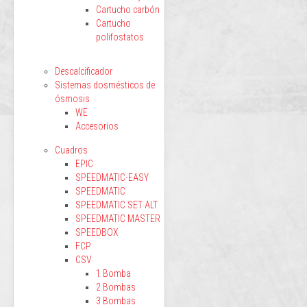
Cartucho carbón
Cartucho
polifostatos
Descalcificador
Sistemas dosmésticos de
ósmosis
WE
Accesorios
Cuadros
EPIC
SPEEDMATIC-EASY
SPEEDMATIC
SPEEDMATIC SET ALT
SPEEDMATIC MASTER
SPEEDBOX
FCP
CSV
1 Bomba
2 Bombas
3 Bombas