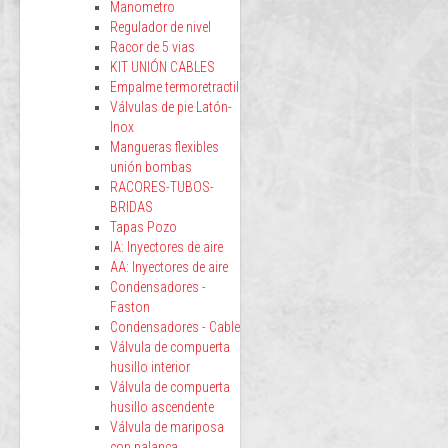
Manometro
Regulador de nivel
Racor de 5 vias
KIT UNIÓN CABLES
Empalme termoretractil
Válvulas de pie Latón-
Inox
Mangueras flexibles
unión bombas
RACORES-TUBOS-
BRIDAS
Tapas Pozo
IA: Inyectores de aire
AA: Inyectores de aire
Condensadores -
Faston
Condensadores - Cable
Válvula de compuerta
husillo interior
Válvula de compuerta
husillo ascendente
Válvula de mariposa
con palanca