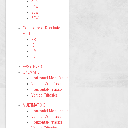
50A
24W
20W
60W
Domesticos - Regulador
Electronico
PR
IC
CM
P2
EASY INVERT
ONEMATIC
Horizontal-Monofasica
Vertical-Monofasica
Horizontal-Trifasica
Vertical-Trifasica
MULTIMATIC-3
Horizontal-Monofasica
Vertical-Monofasica
Horizontal-Trifasica