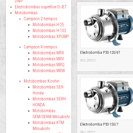
DWP
Electrobombas superficie D-JET
Motobombas
Campeon 2 tiempos
Motobombas H-25
Motobombas H-102
Motobombas XPUMP
Campeon 4 tiempos
Electrobomba P3S-120/6T
Motobombas MRX
Motobombas MRV
SKU: 250312
Motobombas MRQ
Motobombas MRW
Motobombas Koshin
Motobombas SEH-
Honda
Motobombas SERH-
HONDA
Motobombas
SEM/SERM-Mitsubishi
Motobombas KTM-
Electrobomba P3S-150/7
Mitsubishi.
SKU: 250311