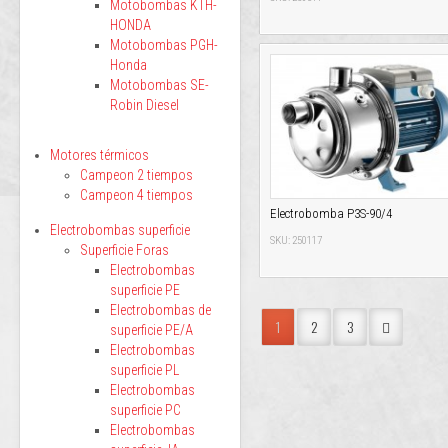
Motobombas KTH-
HONDA
Motobombas PGH-
Honda
Motobombas SE-
Robin Diesel
Motores térmicos
Campeon 2 tiempos
Campeon 4 tiempos
Electrobomba P3S-90/4
Electrobombas superficie
SKU: 250117
Superficie Foras
Electrobombas
superficie PE
Electrobombas de
1
2
3
superficie PE/A
Electrobombas
superficie PL
Electrobombas
superficie PC
Electrobombas