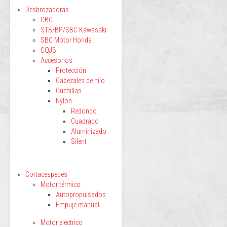
Desbrozadoras
CBC
STB/BP/SBC Kawasaki
SBC Motor Honda
CQJB
Accesorios
Protección
Cabezales de hilo
Cuchillas
Nylon
Redondo
Cuadrado
Aluminizado
Silent
Cortacespedes
Motor térmico
Autopropulsados
Empuje manual
Motor eléctrico