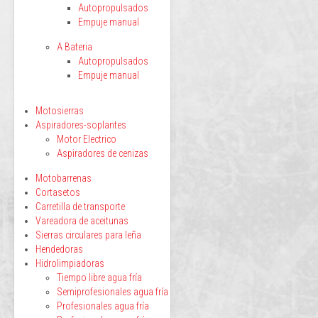
Autopropulsados
Empuje manual
A Bateria
Autopropulsados
Empuje manual
Motosierras
Aspiradores-soplantes
Motor Electrico
Aspiradores de cenizas
Motobarrenas
Cortasetos
Carretilla de transporte
Vareadora de aceitunas
Sierras circulares para leña
Hendedoras
Hidrolimpiadoras
Tiempo libre agua fría
Semiprofesionales agua fría
Profesionales agua fría