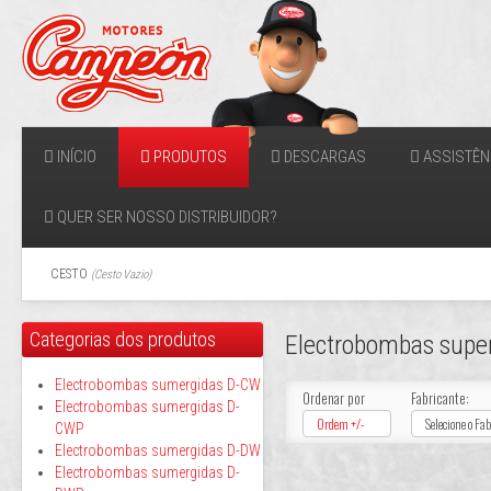
INÍCIO
PRODUTOS
DESCARGAS
ASSISTÊN
QUER SER NOSSO DISTRIBUIDOR?
CESTO
(
Cesto Vazio
)
Categorias dos produtos
Electrobombas super
Electrobombas sumergidas D-CW
Ordenar por
Fabricante:
Electrobombas sumergidas D-
Ordem +/-
Selecione o Fa
CWP
Electrobombas sumergidas D-DW
Electrobombas sumergidas D-