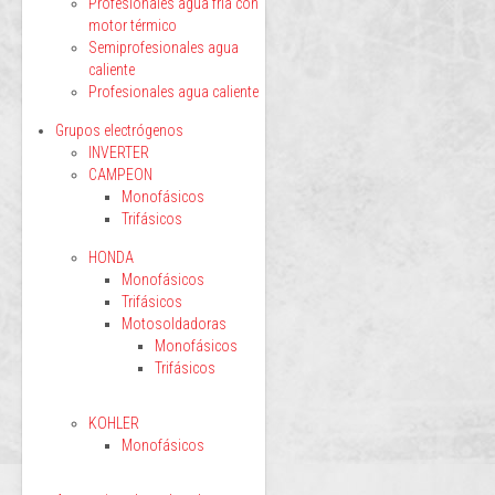
Profesionales agua fría con
motor térmico
Semiprofesionales agua
caliente
Profesionales agua caliente
Grupos electrógenos
INVERTER
CAMPEON
Monofásicos
Trifásicos
HONDA
Monofásicos
Trifásicos
Motosoldadoras
Monofásicos
Trifásicos
KOHLER
Monofásicos