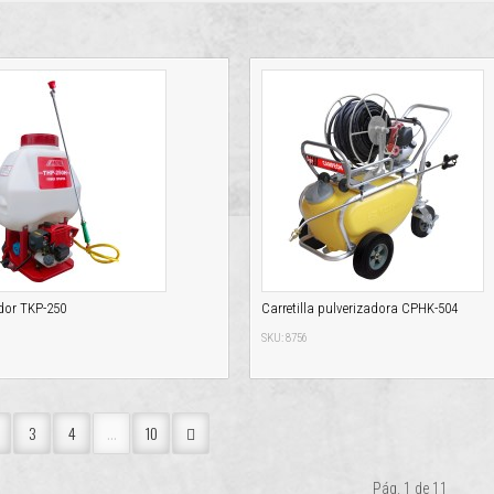
dor TKP-250
Carretilla pulverizadora CPHK-504
SKU: 8756
3
4
...
10
Pág. 1 de 11