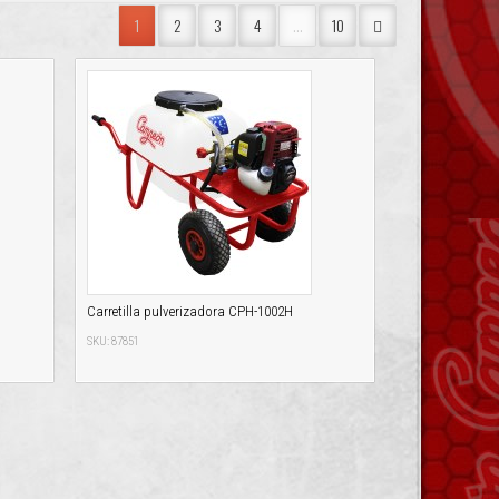
1
2
3
4
...
10
Carretilla pulverizadora CPH-1002H
SKU: 87851