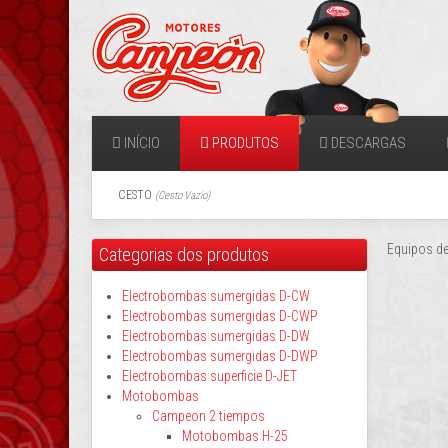
INÍCIO
PRODUTOS
DESCARGAS
CESTO
(
Cesto Vazio
)
Equipos de
Categorias dos produtos
Electrobombas sumergidas D-CW
Electrobombas sumergidas D-CWP
Electrobombas sumergidas D-DW
Electrobombas sumergidas D-DWP
Electrobombas superficie D-JET
Motobombas
Campeon 2 tiempos
Motobombas H-25