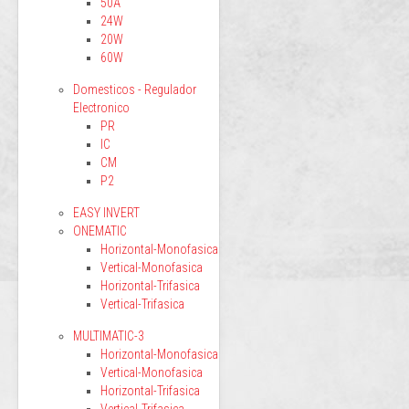
50A
24W
20W
60W
Domesticos - Regulador
Electronico
PR
IC
CM
P2
EASY INVERT
ONEMATIC
Horizontal-Monofasica
Vertical-Monofasica
Horizontal-Trifasica
Vertical-Trifasica
MULTIMATIC-3
Horizontal-Monofasica
Vertical-Monofasica
Horizontal-Trifasica