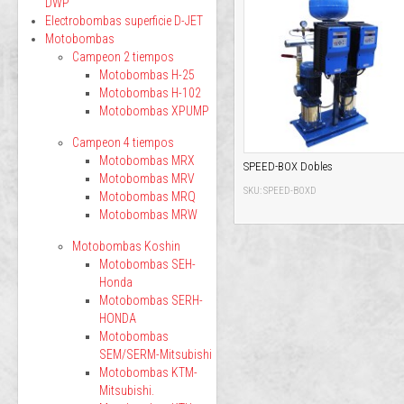
DWP
Electrobombas superficie D-JET
Motobombas
Campeon 2 tiempos
Motobombas H-25
Motobombas H-102
Motobombas XPUMP
Campeon 4 tiempos
Motobombas MRX
SPEED-BOX Dobles
Motobombas MRV
SKU: SPEED-BOXD
Motobombas MRQ
Motobombas MRW
Motobombas Koshin
Motobombas SEH-
Honda
Motobombas SERH-
HONDA
Motobombas
SEM/SERM-Mitsubishi
Motobombas KTM-
Mitsubishi.