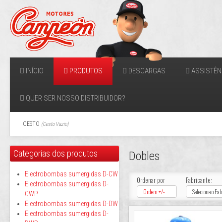
INÍCIO
PRODUTOS
DESCARGAS
ASSISTÊN
QUER SER NOSSO DISTRIBUIDOR?
CESTO
(
Cesto Vazio
)
Categorias dos produtos
Dobles
Electrobombas sumergidas D-CW
Ordenar por
Fabricante:
Electrobombas sumergidas D-
Ordem +/-
Selecione o Fa
CWP
Electrobombas sumergidas D-DW
Electrobombas sumergidas D-