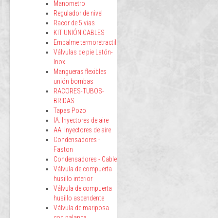
Manometro
Regulador de nivel
Racor de 5 vias
KIT UNIÓN CABLES
Empalme termoretractil
Válvulas de pie Latón-
Inox
Mangueras flexibles
unión bombas
RACORES-TUBOS-
BRIDAS
Tapas Pozo
IA: Inyectores de aire
AA: Inyectores de aire
Condensadores -
Faston
Condensadores - Cable
Válvula de compuerta
husillo interior
Válvula de compuerta
husillo ascendente
Válvula de mariposa
con palanca