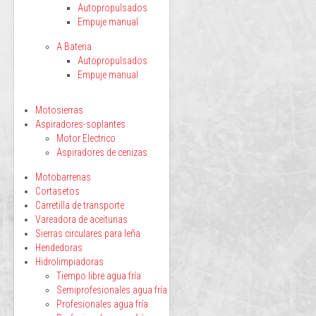
Autopropulsados
Empuje manual
A Bateria
Autopropulsados
Empuje manual
Motosierras
Aspiradores-soplantes
Motor Electrico
Aspiradores de cenizas
Motobarrenas
Cortasetos
Carretilla de transporte
Vareadora de aceitunas
Sierras circulares para leña
Hendedoras
Hidrolimpiadoras
Tiempo libre agua fría
Semiprofesionales agua fría
Profesionales agua fría