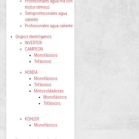
Profesionales agua fría con
motor térmico
Semiprofesionales agua
caliente
Profesionales agua caliente
Grupos electrógenos
INVERTER
CAMPEON
Monofásicos
Trifásicos
HONDA
Monofásicos
Trifásicos
Motosoldadoras
Monofásicos
Trifásicos
KOHLER
Monofásicos