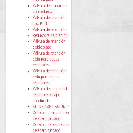
Válvula de mariposa
con reductor
Válvula de retención
tipo KENT
Válvula de retención
Reductora de presión
Válvula de retención
doble plato
Válvula de retención
bola para aguas
residuales
Válvula de retención
bola para aguas
residuales
Válvula de seguridad
regulable escape
conducido
KIT DE ASPIRACIÓN 1”
Colector de impulsión
de acero cincado
Colector de aspiración
de acero cincado