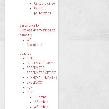
Cartucho carbón
Cartucho
polifostatos
Descalcificador
Sistemas dosmésticos de
ósmosis
WE
Accesorios
Cuadros
EPIC
SPEEDMATIC-EASY
SPEEDMATIC
SPEEDMATIC SET ALT
SPEEDMATIC MASTER
SPEEDBOX
FCP
CSV
1 Bomba
2 Bombas
3 Bombas