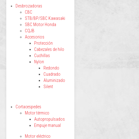
Desbrozadoras
CBC
STB/BP/SBC Kawasaki
SBC Motor Honda
CQJB
Accesorios
Protección
Cabezales de hilo
Cuchillas
Nylon
Redondo
Cuadrado
Aluminizado
Silent
Cortacespedes
Motor térmico
Autopropulsados
Empuje manual
Motor eléctrico