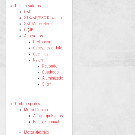
Desbrozadoras
CBC
STB/BP/SBC Kawasaki
SBC Motor Honda
CQJB
Accesorios
Protección
Cabezales de hilo
Cuchillas
Nylon
Redondo
Cuadrado
Aluminizado
Silent
Cortacespedes
Motor térmico
Autopropulsados
Empuje manual
Motor eléctrico