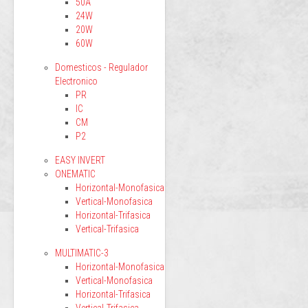
50A
24W
20W
60W
Domesticos - Regulador
Electronico
PR
IC
CM
P2
EASY INVERT
ONEMATIC
Horizontal-Monofasica
Vertical-Monofasica
Horizontal-Trifasica
Vertical-Trifasica
MULTIMATIC-3
Horizontal-Monofasica
Vertical-Monofasica
Horizontal-Trifasica