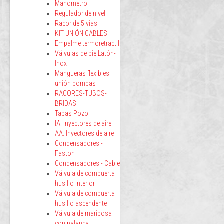
Manometro
Regulador de nivel
Racor de 5 vias
KIT UNIÓN CABLES
Empalme termoretractil
Válvulas de pie Latón-
Inox
Mangueras flexibles
unión bombas
RACORES-TUBOS-
BRIDAS
Tapas Pozo
IA: Inyectores de aire
AA: Inyectores de aire
Condensadores -
Faston
Condensadores - Cable
Válvula de compuerta
husillo interior
Válvula de compuerta
husillo ascendente
Válvula de mariposa
con palanca