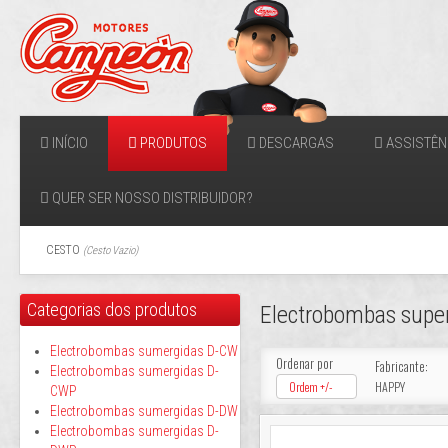
INÍCIO
PRODUTOS
DESCARGAS
ASSISTÊN
QUER SER NOSSO DISTRIBUIDOR?
CESTO
(
Cesto Vazio
)
Categorias dos produtos
Electrobombas super
Electrobombas sumergidas D-CW
Ordenar por
Fabricante:
Electrobombas sumergidas D-
Ordem +/-
HAPPY
CWP
Electrobombas sumergidas D-DW
Electrobombas sumergidas D-