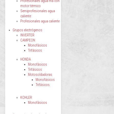
Profesionales agua fría con
motor térmico
Semiprofesionales agua
caliente
Profesionales agua caliente
Grupos electrógenos
INVERTER
CAMPEON
Monofásicos
Trifásicos
HONDA
Monofásicos
Trifásicos
Motosoldadoras
Monofásicos
Trifásicos
KOHLER
Monofásicos