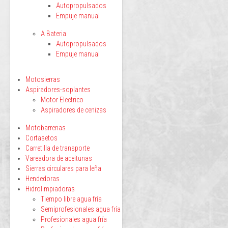
Autopropulsados
Empuje manual
A Bateria
Autopropulsados
Empuje manual
Motosierras
Aspiradores-soplantes
Motor Electrico
Aspiradores de cenizas
Motobarrenas
Cortasetos
Carretilla de transporte
Vareadora de aceitunas
Sierras circulares para leña
Hendedoras
Hidrolimpiadoras
Tiempo libre agua fría
Semiprofesionales agua fría
Profesionales agua fría