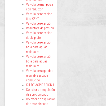
Válvula de mariposa
con reductor
Válvula de retención
tipo KENT
Válvula de retención
Reductora de presión
Válvula de retención
doble plato
Válvula de retención
bola para aguas
residuales
Válvula de retención
bola para aguas
residuales
Válvula de seguridad
regulable escape
conducido
KIT DE ASPIRACIÓN 1”
Colector de impulsión
de acero cincado
Colector de aspiración
de acero cincado