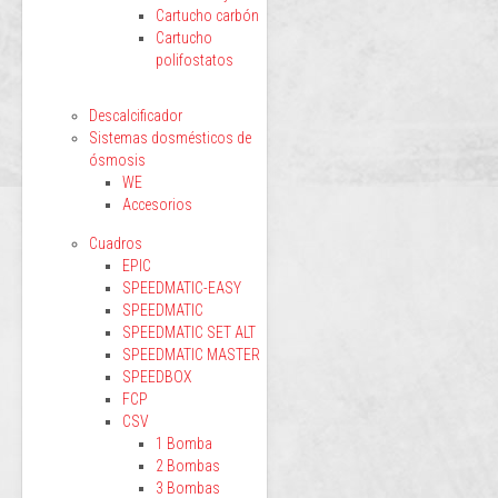
Cartucho carbón
Cartucho
polifostatos
Descalcificador
Sistemas dosmésticos de
ósmosis
WE
Accesorios
Cuadros
EPIC
SPEEDMATIC-EASY
SPEEDMATIC
SPEEDMATIC SET ALT
SPEEDMATIC MASTER
SPEEDBOX
FCP
CSV
1 Bomba
2 Bombas
3 Bombas