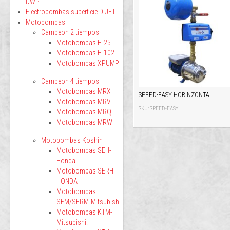
DWP
Electrobombas superficie D-JET
Motobombas
Campeon 2 tiempos
Motobombas H-25
Motobombas H-102
Motobombas XPUMP
Campeon 4 tiempos
Motobombas MRX
SPEED-EASY HORINZONTAL
Motobombas MRV
SKU: SPEED-EASYH
Motobombas MRQ
Motobombas MRW
Motobombas Koshin
Motobombas SEH-
Honda
Motobombas SERH-
HONDA
Motobombas
SEM/SERM-Mitsubishi
Motobombas KTM-
Mitsubishi.