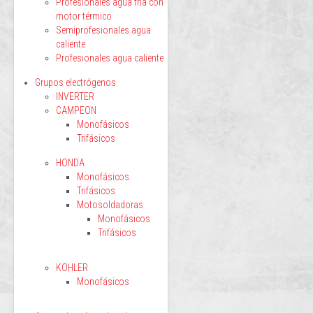
Profesionales agua fría con
motor térmico
Semiprofesionales agua
caliente
Profesionales agua caliente
Grupos electrógenos
INVERTER
CAMPEON
Monofásicos
Trifásicos
HONDA
Monofásicos
Trifásicos
Motosoldadoras
Monofásicos
Trifásicos
KOHLER
Monofásicos