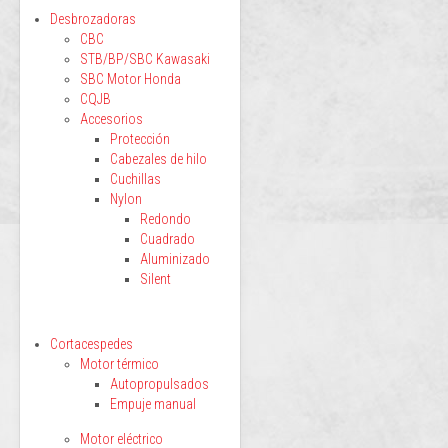
Desbrozadoras
CBC
STB/BP/SBC Kawasaki
SBC Motor Honda
CQJB
Accesorios
Protección
Cabezales de hilo
Cuchillas
Nylon
Redondo
Cuadrado
Aluminizado
Silent
Cortacespedes
Motor térmico
Autopropulsados
Empuje manual
Motor eléctrico