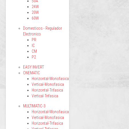
50A
24W
20W
60W
Domesticos - Regulador
Electronico
PR
IC
CM
P2
EASY INVERT
ONEMATIC
Horizontal-Monofasica
Vertical-Monofasica
Horizontal-Trifasica
Vertical-Trifasica
MULTIMATIC-3
Horizontal-Monofasica
Vertical-Monofasica
Horizontal-Trifasica