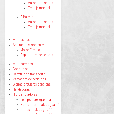
Autopropulsados
Empuje manual
A Bateria
Autopropulsados
Empuje manual
Motosierras
Aspiradores-soplantes
Motor Electrico
Aspiradores de cenizas
Motobarrenas
Cortasetos
Carretilla de transporte
Vareadora de aceitunas
Sierras circulares para leña
Hendedoras
Hidrolimpiadoras
Tiempo libre agua fría
Semiprofesionales agua fría
Profesionales agua fría