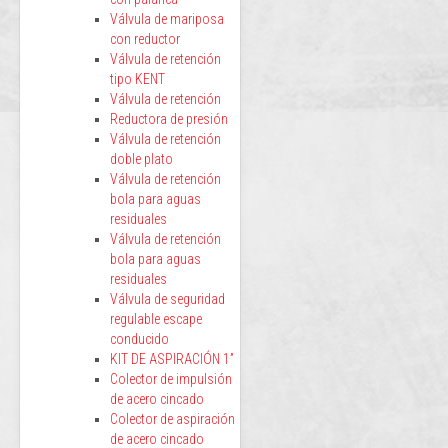
Válvula de mariposa
con reductor
Válvula de retención
tipo KENT
Válvula de retención
Reductora de presión
Válvula de retención
doble plato
Válvula de retención
bola para aguas
residuales
Válvula de retención
bola para aguas
residuales
Válvula de seguridad
regulable escape
conducido
KIT DE ASPIRACIÓN 1”
Colector de impulsión
de acero cincado
Colector de aspiración
de acero cincado