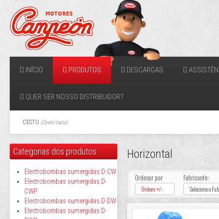
INÍCIO
PRODUTOS
DESCARGAS
ASSISTÊN
QUER SER NOSSO DISTRIBUIDOR?
CESTO
(
Cesto Vazio
)
Categorias dos produtos
Horizontal
Electrobombas sumergidas D-CW
Ordenar por
Fabricante:
Electrobombas sumergidas D-
Ordem +/-
Selecione o Fa
CWP
Electrobombas sumergidas D-DW
Electrobombas sumergidas D-