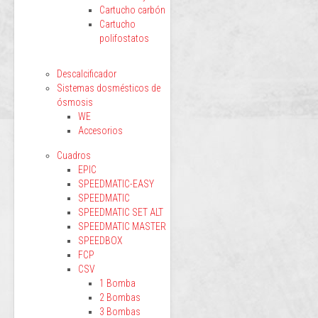
Cartucho carbón
Cartucho
polifostatos
Descalcificador
Sistemas dosmésticos de
ósmosis
WE
Accesorios
Cuadros
EPIC
SPEEDMATIC-EASY
SPEEDMATIC
SPEEDMATIC SET ALT
SPEEDMATIC MASTER
SPEEDBOX
FCP
CSV
1 Bomba
2 Bombas
3 Bombas