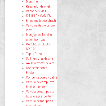
Manometro
Regulador de nivel
Racor de 5 vias
KIT UNIÓN CABLES
Empalme termoretractil
Válvulas de pie Latón-
Inox
Mangueras flexibles
unión bombas
RACORES-TUBOS-
BRIDAS
Tapas Pozo
IA: Inyectores de aire
AA: Inyectores de aire
Condensadores -
Faston
Condensadores - Cable
Válvula de compuerta
husillo interior
Válvula de compuerta
husillo ascendente
Válvula de mariposa
con palanca