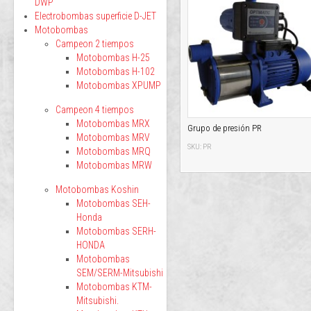
DWP
Electrobombas superficie D-JET
Motobombas
Campeon 2 tiempos
Motobombas H-25
Motobombas H-102
Motobombas XPUMP
Campeon 4 tiempos
Motobombas MRX
Grupo de presión PR
Motobombas MRV
SKU: PR
Motobombas MRQ
Motobombas MRW
Motobombas Koshin
Motobombas SEH-
Honda
Motobombas SERH-
HONDA
Motobombas
SEM/SERM-Mitsubishi
Motobombas KTM-
Mitsubishi.