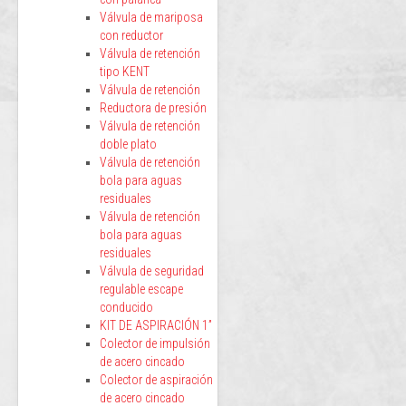
Válvula de mariposa
con reductor
Válvula de retención
tipo KENT
Válvula de retención
Reductora de presión
Válvula de retención
doble plato
Válvula de retención
bola para aguas
residuales
Válvula de retención
bola para aguas
residuales
Válvula de seguridad
regulable escape
conducido
KIT DE ASPIRACIÓN 1”
Colector de impulsión
de acero cincado
Colector de aspiración
de acero cincado