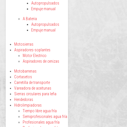
Autopropulsados
Empuje manual
A Bateria
Autopropulsados
Empuje manual
Motosierras
Aspiradores-soplantes
Motor Electrico
Aspiradores de cenizas
Motobarrenas
Cortasetos
Carretilla de transporte
Vareadora de aceitunas
Sierras circulares para leña
Hendedoras
Hidrolimpiadoras
Tiempo libre agua fría
Semiprofesionales agua fría
Profesionales agua fría