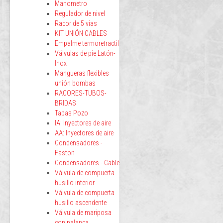
Manometro
Regulador de nivel
Racor de 5 vias
KIT UNIÓN CABLES
Empalme termoretractil
Válvulas de pie Latón-
Inox
Mangueras flexibles
unión bombas
RACORES-TUBOS-
BRIDAS
Tapas Pozo
IA: Inyectores de aire
AA: Inyectores de aire
Condensadores -
Faston
Condensadores - Cable
Válvula de compuerta
husillo interior
Válvula de compuerta
husillo ascendente
Válvula de mariposa
con palanca