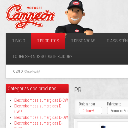
INÍCIO
PRODUTOS
DESCARGAS
ASSISTÊN
QUER SER NOSSO DISTRIBUIDOR?
CESTO
(
Cesto Vazio
)
Categorias dos produtos
PR
Electrobombas sumergidas D-CW
Ordenar por
Fabricante:
Electrobombas sumergidas D-
Ordem +/-
Selecione o Fa
CWP
Electrobombas sumergidas D-DW
Electrobombas sumergidas D-