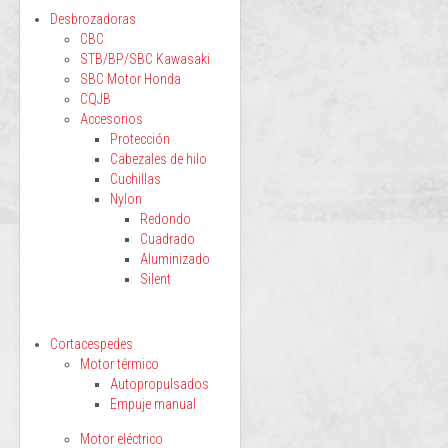
Desbrozadoras
CBC
STB/BP/SBC Kawasaki
SBC Motor Honda
CQJB
Accesorios
Protección
Cabezales de hilo
Cuchillas
Nylon
Redondo
Cuadrado
Aluminizado
Silent
Cortacespedes
Motor térmico
Autopropulsados
Empuje manual
Motor eléctrico