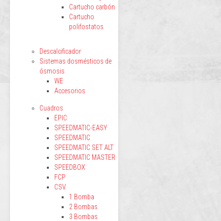
Cartucho carbón
Cartucho
polifostatos
Descalcificador
Sistemas dosmésticos de
ósmosis
WE
Accesorios
Cuadros
EPIC
SPEEDMATIC-EASY
SPEEDMATIC
SPEEDMATIC SET ALT
SPEEDMATIC MASTER
SPEEDBOX
FCP
CSV
1 Bomba
2 Bombas
3 Bombas