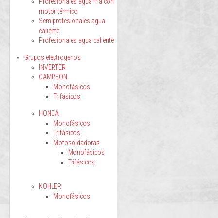
Profesionales agua fría con
motor térmico
Semiprofesionales agua
caliente
Profesionales agua caliente
Grupos electrógenos
INVERTER
CAMPEON
Monofásicos
Trifásicos
HONDA
Monofásicos
Trifásicos
Motosoldadoras
Monofásicos
Trifásicos
KOHLER
Monofásicos