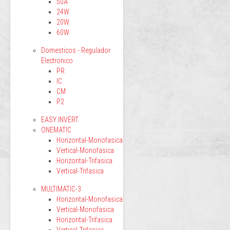
50A
24W
20W
60W
Domesticos - Regulador
Electronico
PR
IC
CM
P2
EASY INVERT
ONEMATIC
Horizontal-Monofasica
Vertical-Monofasica
Horizontal-Trifasica
Vertical-Trifasica
MULTIMATIC-3
Horizontal-Monofasica
Vertical-Monofasica
Horizontal-Trifasica