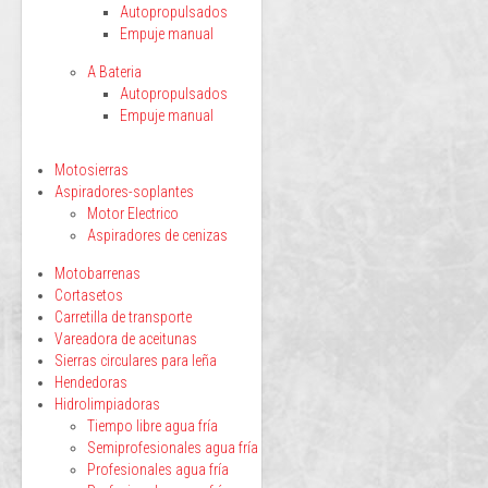
Autopropulsados
Empuje manual
A Bateria
Autopropulsados
Empuje manual
Motosierras
Aspiradores-soplantes
Motor Electrico
Aspiradores de cenizas
Motobarrenas
Cortasetos
Carretilla de transporte
Vareadora de aceitunas
Sierras circulares para leña
Hendedoras
Hidrolimpiadoras
Tiempo libre agua fría
Semiprofesionales agua fría
Profesionales agua fría