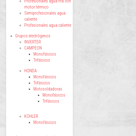
Profesionales agua fría con
motor térmico
Semiprofesionales agua
caliente
Profesionales agua caliente
Grupos electrógenos
INVERTER
CAMPEON
Monofásicos
Trifásicos
HONDA
Monofásicos
Trifásicos
Motosoldadoras
Monofásicos
Trifásicos
KOHLER
Monofásicos