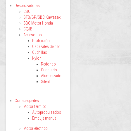
Desbrozadoras
CBC
STB/BP/SBC Kawasaki
SBC Motor Honda
CQJB
Accesorios
Protección
Cabezales de hilo
Cuchillas
Nylon
Redondo
Cuadrado
Aluminizado
Silent
Cortacespedes
Motor térmico
Autopropulsados
Empuje manual
Motor eléctrico