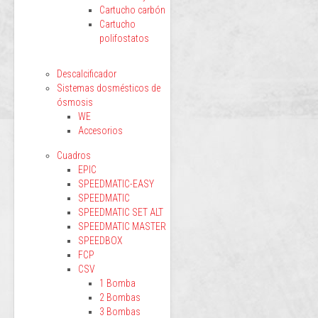
Cartucho carbón
Cartucho
polifostatos
Descalcificador
Sistemas dosmésticos de
ósmosis
WE
Accesorios
Cuadros
EPIC
SPEEDMATIC-EASY
SPEEDMATIC
SPEEDMATIC SET ALT
SPEEDMATIC MASTER
SPEEDBOX
FCP
CSV
1 Bomba
2 Bombas
3 Bombas