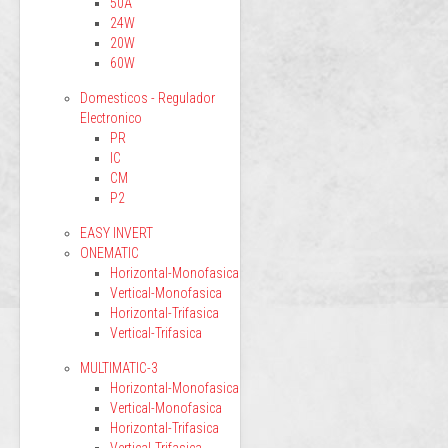
50A
24W
20W
60W
Domesticos - Regulador
Electronico
PR
IC
CM
P2
EASY INVERT
ONEMATIC
Horizontal-Monofasica
Vertical-Monofasica
Horizontal-Trifasica
Vertical-Trifasica
MULTIMATIC-3
Horizontal-Monofasica
Vertical-Monofasica
Horizontal-Trifasica