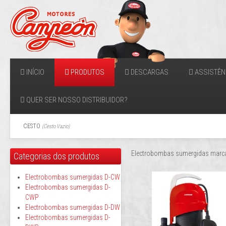
INÍCIO
PRODUTOS
DESCARGAS
ASSISTÊN
QUER SER NOSSO DISTRIBUIDOR?
CESTO
(
Cesto Vazio
)
Electrobombas sumergidas marc
Categorias dos produtos
Electrobombas sumergidas D-CW
Electrobombas sumergidas D-
CWP
Electrobombas sumergidas D-DW
Electrobombas sumergidas D-