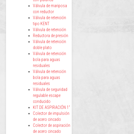
Válvula de mariposa
con reductor
Válvula de retención
tipo KENT
Válvula de retención
Reductora de presión
Válvula de retención
doble plato
Válvula de retención
bola para aguas
residuales
Válvula de retención
bola para aguas
residuales
Válvula de seguridad
regulable escape
conducido
KIT DE ASPIRACIÓN 1”
Colector de impulsión
de acero cincado
Colector de aspiración
de acero cincado