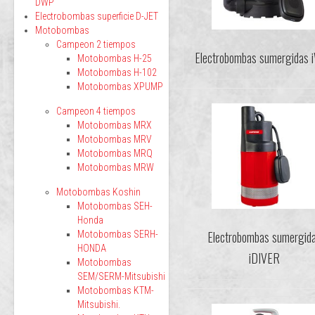
DWP
Electrobombas superficie D-JET
Motobombas
Campeon 2 tiempos
Electrobombas sumergidas 
Motobombas H-25
Motobombas H-102
Motobombas XPUMP
Campeon 4 tiempos
Motobombas MRX
Motobombas MRV
Motobombas MRQ
Motobombas MRW
Motobombas Koshin
Motobombas SEH-
Honda
Electrobombas sumergid
Motobombas SERH-
HONDA
iDIVER
Motobombas
SEM/SERM-Mitsubishi
Motobombas KTM-
Mitsubishi.