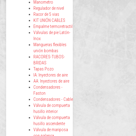
Manometro
Regulador de nivel
Racor de 5 vias
KIT UNIÓN CABLES
Empalme termoretractil
Válvulas de pie Latón-
Inox
Mangueras flexibles
unión bombas
RACORES-TUBOS-
BRIDAS
Tapas Pozo
IA: Inyectores de aire
AA: Inyectores de aire
Condensadores -
Faston
Condensadores - Cable
Válvula de compuerta
husillo interior
Válvula de compuerta
husillo ascendente
Válvula de mariposa
con palanca