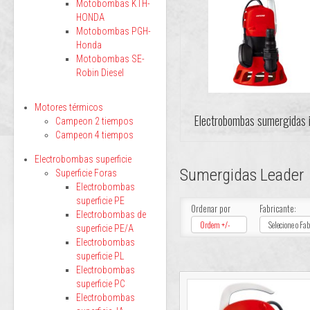
Motobombas KTH-
HONDA
Motobombas PGH-
Honda
Motobombas SE-
Robin Diesel
Motores térmicos
Electrobombas sumergidas 
Campeon 2 tiempos
Campeon 4 tiempos
Electrobombas superficie
Sumergidas Leader
Superficie Foras
Electrobombas
superficie PE
Ordenar por
Fabricante:
Electrobombas de
Ordem +/-
Selecione o Fa
superficie PE/A
Electrobombas
superficie PL
Electrobombas
superficie PC
Electrobombas