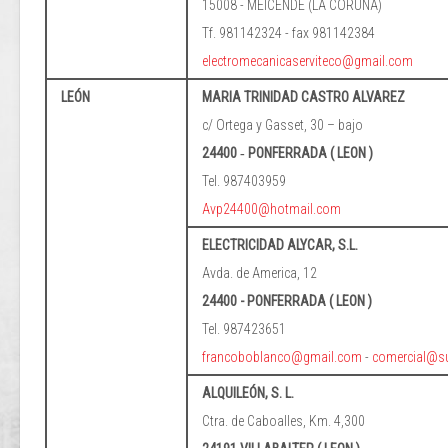
15008 - MEICENDE (LA CORUÑA)
Tf. 981142324 - fax 981142384
electromecanicaserviteco@gmail.com
LEÓN
MARIA TRINIDAD CASTRO ALVAREZ
c/ Ortega y Gasset, 30 – bajo
24400 ‐ PONFERRADA ( LEON )
Tel. 987403959
Avp24400@hotmail.com
ELECTRICIDAD ALYCAR, S.L.
Avda. de America, 12
24400 - PONFERRADA ( LEON )
Tel. 987423651
francoboblanco@gmail.com
-
comercial@s
ALQUILEÓN, S. L.
Ctra. de Caboalles, Km. 4,300