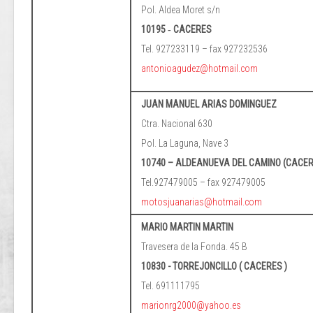
Pol. Aldea Moret s/n
10195 ‐ CACERES
Tel. 927233119 – fax 927232536
antonioagudez@hotmail.com
JUAN MANUEL ARIAS DOMINGUEZ
Ctra. Nacional 630
Pol. La Laguna, Nave 3
10740 – ALDEANUEVA DEL CAMINO (CACER
Tel.927479005 – fax 927479005
motosjuanarias@hotmail.com
MARIO MARTIN MARTIN
Travesera de la Fonda. 45 B
10830 - TORREJONCILLO ( CACERES )
Tel. 691111795
marionrg2000@yahoo.es