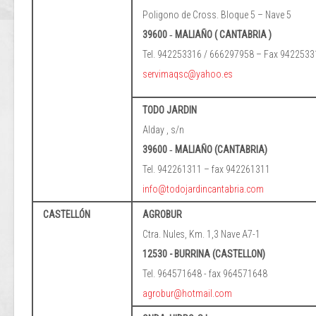
Poligono de Cross. Bloque 5 – Nave 5
39600 ‐ MALIAÑO ( CANTABRIA )
Tel. 942253316 / 666297958 – Fax 9422533
servimaqsc@yahoo.es
TODO JARDIN
Alday , s/n
39600 ‐ MALIAÑO (CANTABRIA)
Tel. 942261311 – fax 942261311
info@todojardincantabria.com
CASTELLÓN
AGROBUR
Ctra. Nules, Km. 1,3 Nave A7-1
12530 - BURRINA (CASTELLON)
Tel. 964571648 - fax 964571648
agrobur@hotmail.com