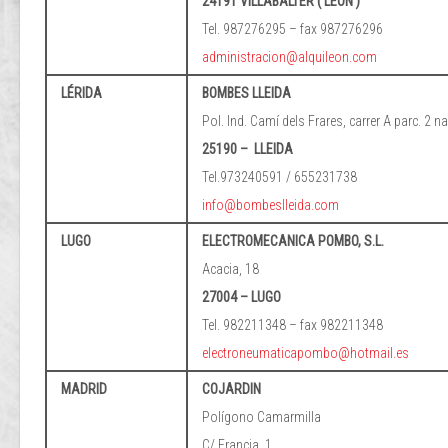
24191 VILLABALTER ( LEON )
Tel. 987276295 – fax 987276296
administracion@alquileon.com
LÉRIDA
BOMBES LLEIDA
Pol. Ind. Camí dels Frares, carrer A parc. 2 n
25190 – LLEIDA
Tel.973240591 / 655231738
info@bombeslleida.com
LUGO
ELECTROMECANICA POMBO, S.L.
Acacia, 18
27004 – LUGO
Tel. 982211348 – fax 982211348
electroneumaticapombo@hotmail.es
MADRID
COJARDIN
Polígono Camarmilla
C/ Francia, 1