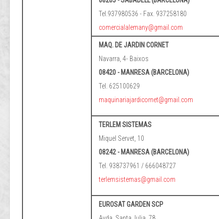
08205 - SABADELL (BARCELONA)
Tel.937980536 - Fax. 937258180
comercialalemany@gmail.com
MAQ. DE JARDIN CORNET
Navarra, 4- Baixos
08420 - MANRESA (BARCELONA)
Tel. 625100629
maquinariajardicornet@gmail.com
TERLEM SISTEMAS
Miquel Servet, 10
08242 - MANRESA (BARCELONA)
Tel. 938737961 / 666048727
terlemsistemas@gmail.com
EUROSAT GARDEN SCP
Avda, Santa Julia, 78