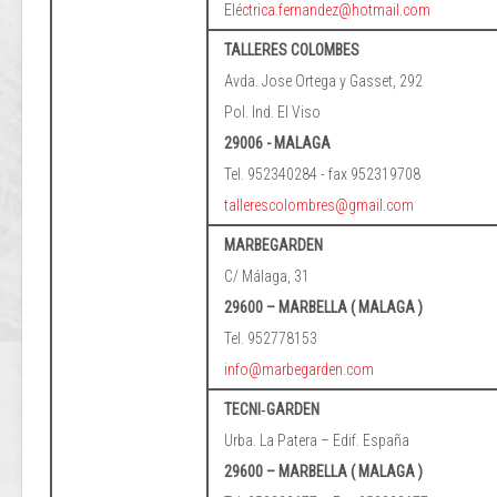
Elé
ctrica.fernandez@hotmail.com
TALLERES COLOMBES
Avda. Jose Ortega y Gasset, 292
Pol. Ind. El Viso
29006 - MALAGA
Tel. 952340284 - fax 952319708
tallerescolombres@gmail.com
MARBEGARDEN
C/ Málaga, 31
29600 – MARBELLA ( MALAGA )
Tel. 952778153
info@marbegarden.com
TECNI‐GARDEN
Urba. La Patera – Edif. España
29600 – MARBELLA ( MALAGA )