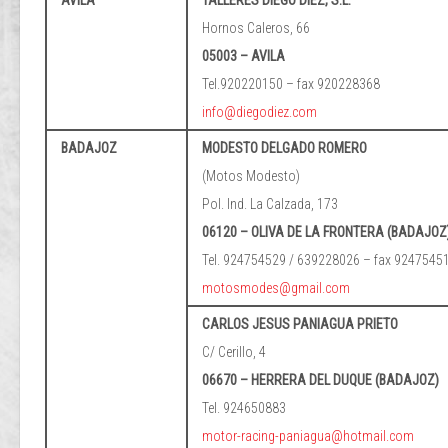
ÁVILA
TALLERES DIEGO DIEZ, S.L.
Hornos Caleros, 66
05003 – AVILA
Tel.920220150 – fax 920228368
info@diegodiez.com
BADAJOZ
MODESTO DELGADO ROMERO
(Motos Modesto)
Pol. Ind. La Calzada, 173
06120 – OLIVA DE LA FRONTERA (BADAJOZ
Tel. 924754529 / 639228026 – fax 9247545
motosmodes@gmail.com
CARLOS JESUS PANIAGUA PRIETO
C/ Cerillo, 4
06670 – HERRERA DEL DUQUE (BADAJOZ)
Tel. 924650883
motor-racing-paniagua@hotmail.com