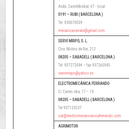
Avda. Castellbisbal, 67 - local
0191 – RUBI ( BARCELONA )
Tel. 930070509
mecanicaserrate@gmail.com
SERVI MIRPO, S. L.
Ctra. Molins de Rei, 212
08205 – SABADELL ( BARCELONA )
Tel. 937272094 – fax 937260545
servimirpo@yahoo.es
ELECTROMECÁNICA FERRANDO
C/ Carles riba, 17 – 19
08205 – SABADELL ( BARCELONA )
Tel 937123537
sat@electromecanicanicaferrando.com
AGRIMOTOR