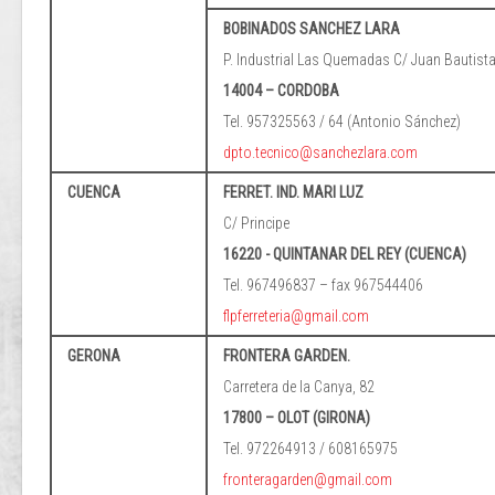
BOBINADOS SANCHEZ LARA
P. Industrial Las Quemadas C/ Juan Bautista
14004 – CORDOBA
Tel. 957325563 / 64 (Antonio Sánchez)
dpto.tecnico@sanchezlara.com
CUENCA
FERRET. IND. MARI LUZ
C/ Principe
16220 - QUINTANAR DEL REY (CUENCA)
Tel. 967496837 – fax 967544406
flpferreteria@gmail.com
GERONA
FRONTERA GARDEN.
Carretera de la Canya, 82
17800 – OLOT (GIRONA)
Tel. 972264913 / 608165975
fronteragarden@gmail.com