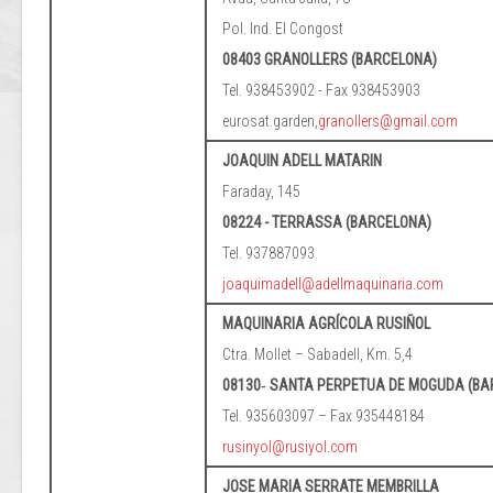
Pol. Ind. El Congost
08403 GRANOLLERS (BARCELONA)
Tel. 938453902 - Fax 938453903
eurosat.garden,
granollers@gmail.com
JOAQUIN ADELL MATARIN
Faraday, 145
08224 - TERRASSA (BARCELONA)
Tel. 937887093
joaquimadell@adellmaquinaria.com
MAQUINARIA AGRÍCOLA RUSIÑOL
Ctra. Mollet – Sabadell, Km. 5,4
08130‐ SANTA PERPETUA DE MOGUDA (BA
Tel. 935603097 – Fax 935448184
rusinyol@rusiyol.com
JOSE MARIA SERRATE MEMBRILLA