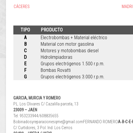
CÁCERES
MADRI
TIPO
PRODUCTO
A
Electrobombas + Material eléctrico
B
Material con motor gasolina
C
Motores y motobombas diesel
D
Hidrolimpiadoras
E
Grupos electrógenos 1.500 r.p.m.
F
Bombas Rovatti
G
Grupos electrógenos 3.000 r.p.m.
GARCIA, MURCIA Y ROMERO
P.L. Los Olivares C/ Cazalilla parcela, 13
23009 – JAEN
Tel. 953233944/608835655
Bobinadosyreparacionesqme@gmail.comFERNANDO ROMERO
A‐B-C-E-
C/ Curtidores, 3 Pol. Ind. Los Cerros