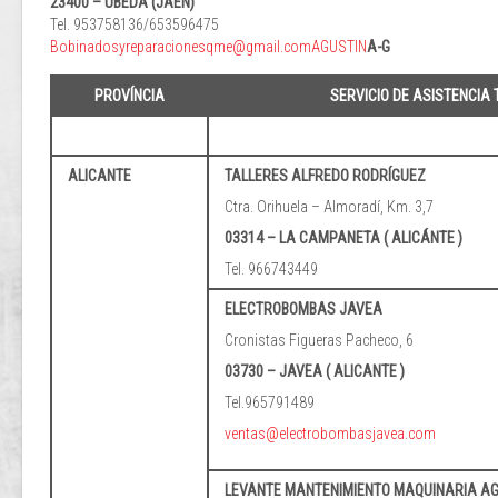
23400 – UBEDA (JAEN)
Tel. 953758136/653596475
Bobinadosyreparacionesqme@gmail.comAGUSTIN
A-G
PROVÍNCIA
SERVICIO DE ASISTENCIA 
ALICANTE
TALLERES ALFREDO RODRÍGUEZ
Ctra. Orihuela – Almoradí, Km. 3,7
03314 – LA CAMPANETA ( ALICÁNTE )
Tel. 966743449
ELECTROBOMBAS JAVEA
Cronistas Figueras Pacheco, 6
03730 – JAVEA ( ALICANTE )
Tel.965791489
ventas@electrobombasjavea.com
LEVANTE MANTENIMIENTO MAQUINARIA AGR