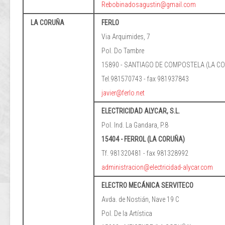
Rebobinadosagustin@gmail.com
LA CORUÑA
FERLO
Via Arquimides, 7
Pol. Do Tambre
15890 - SANTIAGO DE COMPOSTELA (LA C
Tel.981570743 - fax 981937843
javier@ferlo.net
ELECTRICIDAD ALYCAR, S.L.
Pol. Ind. La Gandara, P.8
15404 - FERROL (LA CORUÑA)
Tf. 981320481 - fax 981328992
administracion@electricidad-alycar.com
ELECTRO MECÁNICA SERVITECO
Avda. de Nostián, Nave 19 C
Pol. De la Artística