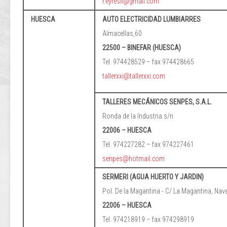
r.eyresll@gmail.com
HUESCA
AUTO ELECTRICIDAD LUMBIARRES
Almacellas,60
22500 – BINEFAR (HUESCA)
Tel. 974428529 – fax 974428665
tallerxxi@tallerxxi.com
TALLERES MECÁNICOS SENPES, S.A.L.
Ronda de la Industria s/n
22006 – HUESCA
Tel. 974227282 – fax 974227461
senpes@hotmail.com
SERMERI (AGUA HUERTO Y JARDIN)
Pol. De la Magantina - C/ La Magantina, Nav
22006 – HUESCA
Tel. 974218919 – fax 974298919