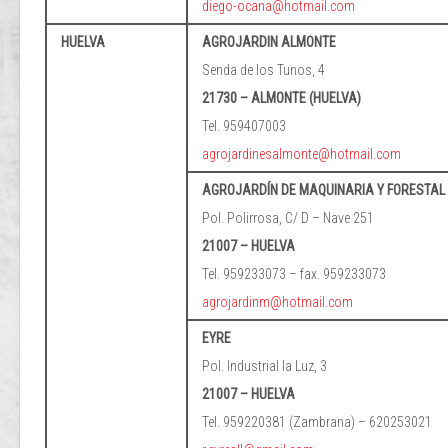
diego-ocana@hotmail.com
HUELVA
AGROJARDIN ALMONTE
Senda de los Tunos, 4
21730 – ALMONTE (HUELVA)
Tel. 959407003
agrojardinesalmonte@hotmail.com
AGROJARDÍN DE MAQUINARIA Y FORESTAL
Pol. Polirrosa, C/ D – Nave 251
21007 – HUELVA
Tel. 959233073 – fax. 959233073
agrojardinm@hotmail.com
EYRE
Pol. Industrial la Luz, 3
21007 – HUELVA
Tel. 959220381 (Zambrana) – 620253021