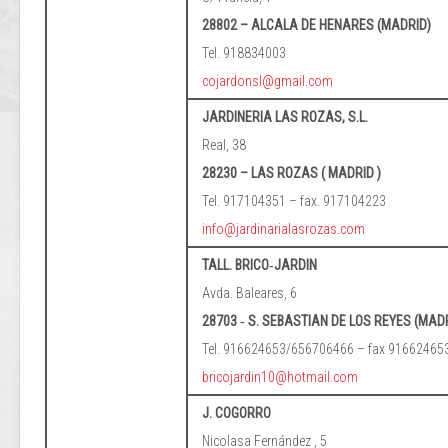
28802 – ALCALA DE HENARES (MADRID)
Tel. 918834003
cojardonsl@gmail.com
JARDINERIA LAS ROZAS, S.L.
Real, 38
28230 – LAS ROZAS ( MADRID )
Tel. 917104351 – fax. 917104223
info@jardinarialasrozas.com
TALL. BRICO‐JARDIN
Avda. Baleares, 6
28703 ‐ S. SEBASTIAN DE LOS REYES (MAD
Tel. 916624653/656706466 – fax 91662465
bricojardin10@hotmail.com
J. COGORRO
Nicolasa Fernández , 5