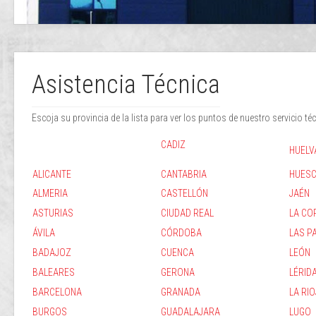
Asistencia Técnica
Escoja su provincia de la lista para ver los puntos de nuestro servicio té
CADIZ
HUELV
ALICANTE
CANTABRIA
HUES
ALMERIA
CASTELLÓN
JAÉN
ASTURIAS
CIUDAD REAL
LA CO
ÁVILA
CÓRDOBA
LAS P
BADAJOZ
CUENCA
LEÓN
BALEARES
GERONA
LÉRID
BARCELONA
GRANADA
LA RI
BURGOS
GUADALAJARA
LUGO