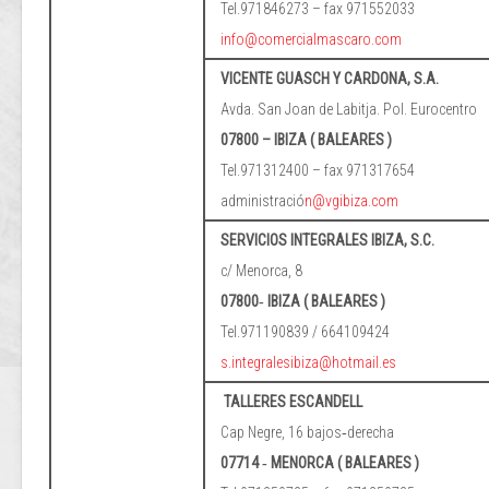
Tel.971846273 – fax 971552033
info@comercialmascaro.com
VICENTE GUASCH Y CARDONA, S.A.
Avda. San Joan de Labitja. Pol. Eurocentro
07800 – IBIZA ( BALEARES )
Tel.971312400 – fax 971317654
administració
n@vgibiza.com
SERVICIOS INTEGRALES IBIZA, S.C.
c/ Menorca, 8
07800‐ IBIZA ( BALEARES )
Tel.971190839 / 664109424
s.integralesibiza@hotmail.es
TALLERES ESCANDELL
Cap Negre, 16 bajos‐derecha
07714 ‐ MENORCA ( BALEARES )