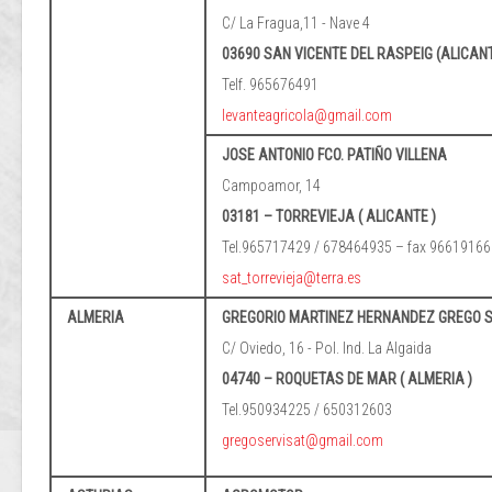
C/ La Fragua,11 - Nave 4
03690 SAN VICENTE DEL RASPEIG (ALICAN
Telf. 965676491
levanteagricola@gmail.com
JOSE ANTONIO FCO. PATIÑO VILLENA
Campoamor, 14
03181 – TORREVIEJA ( ALICANTE )
Tel.965717429 / 678464935 – fax 96619166
sat_torrevieja@terra.es
ALMERIA
GREGORIO MARTINEZ HERNANDEZ GREGO 
C/ Oviedo, 16 - Pol. Ind. La Algaida
04740 – ROQUETAS DE MAR ( ALMERIA )
Tel.950934225 / 650312603
gregoservisat@gmail.com