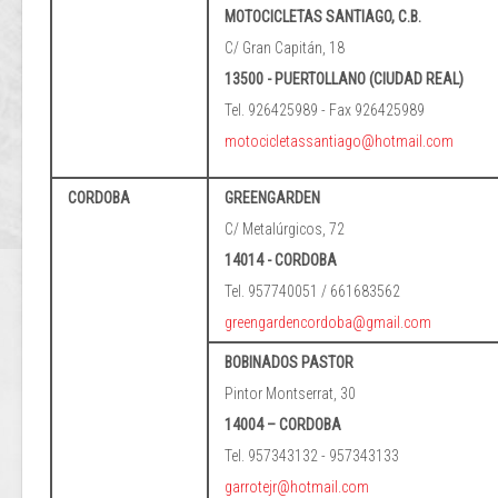
MOTOCICLETAS SANTIAGO, C.B.
C/ Gran Capitán, 18
13500 - PUERTOLLANO (CIUDAD REAL)
Tel. 926425989 - Fax 926425989
motocicletassantiago@hotmail.com
CORDOBA
GREENGARDEN
C/ Metalúrgicos, 72
14014 - CORDOBA
Tel. 957740051 / 661683562
greengardencordoba@gmail.com
BOBINADOS PASTOR
Pintor Montserrat, 30
14004 – CORDOBA
Tel. 957343132 - 957343133
garrotejr@hotmail.com