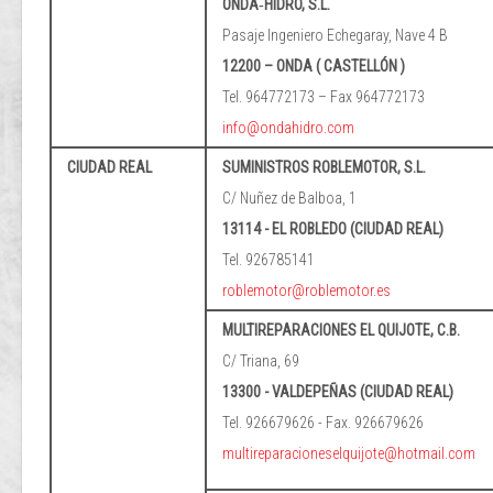
ONDA‐HIDRO, S.L.
Pasaje Ingeniero Echegaray, Nave 4 B
12200 – ONDA ( CASTELLÓN )
Tel. 964772173 – Fax 964772173
info@ondahidro.com
CIUDAD REAL
SUMINISTROS ROBLEMOTOR, S.L.
C/ Nuñez de Balboa, 1
13114 - EL ROBLEDO (CIUDAD REAL)
Tel. 926785141
roblemotor@roblemotor.es
MULTIREPARACIONES EL QUIJOTE, C.B.
C/ Triana, 69
13300 - VALDEPEÑAS (CIUDAD REAL)
Tel. 926679626 - Fax. 926679626
multireparacioneselquijote@hotmail.com