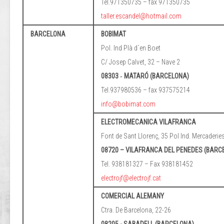
Tel.971350735 – fax 971350735
taller.escandel@hotmail.com
BARCELONA
BOBIMAT
Pol. Ind Plà d´en Boet
C/ Josep Calvet, 32 – Nave 2
08303 ‐ MATARÓ (BARCELONA)
Tel.937980536 – fax 937575214
info@bobimat.com
ELECTROMECANICA VILAFRANCA
Font de Sant Llorenç, 35 Pol Ind. Mercaderie
08720 – VILAFRANCA DEL PENEDES (BARC
Tel. 938181327 – Fax 938181452
electrojf@electrojf.cat
COMERCIAL ALEMANY
Ctra. De Barcelona, 22-26