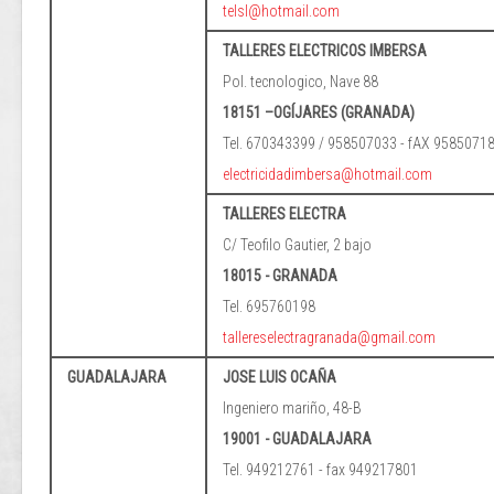
telsl@hotmail.com
TALLERES ELECTRICOS IMBERSA
Pol. tecnologico, Nave 88
18151 –OGÍJARES (GRANADA)
Tel. 670343399 / 958507033 - fAX 9585071
electricidadimbersa@hotmail.com
TALLERES ELECTRA
C/ Teofilo Gautier, 2 bajo
18015 - GRANADA
Tel. 695760198
tallereselectragranada@gmail.com
GUADALAJARA
JOSE LUIS OCAÑA
Ingeniero mariño, 48-B
19001 - GUADALAJARA
Tel. 949212761 - fax 949217801