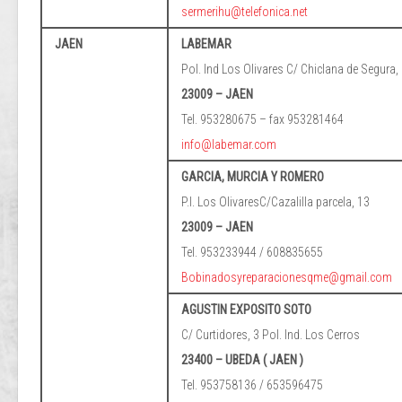
sermerihu@telefonica.net
JAEN
LABEMAR
Pol. Ind Los Olivares C/ Chiclana de Segura,
23009 – JAEN
Tel. 953280675 – fax 953281464
info@labemar.com
GARCIA, MURCIA Y ROMERO
P.I. Los OlivaresC/Cazalilla parcela, 13
23009 – JAEN
Tel. 953233944 / 608835655
Bobinadosyreparacionesqme@gmail.com
AGUSTIN EXPOSITO SOTO
C/ Curtidores, 3 Pol. Ind. Los Cerros
23400 – UBEDA ( JAEN )
Tel. 953758136 / 653596475