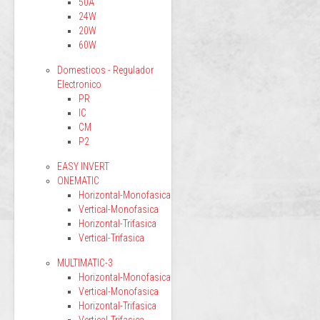
50A
24W
20W
60W
Domesticos - Regulador
Electronico
PR
IC
CM
P2
EASY INVERT
ONEMATIC
Horizontal-Monofasica
Vertical-Monofasica
Horizontal-Trifasica
Vertical-Trifasica
MULTIMATIC-3
Horizontal-Monofasica
Vertical-Monofasica
Horizontal-Trifasica