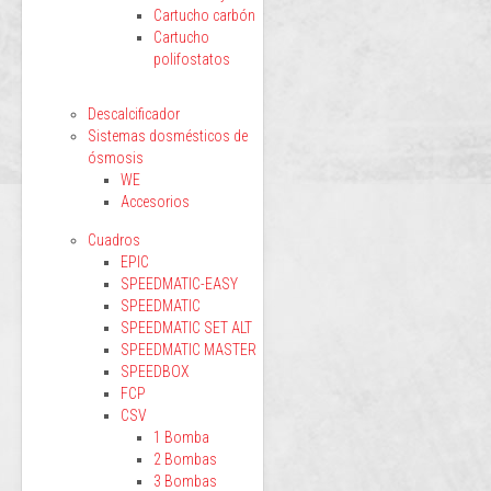
Cartucho carbón
Cartucho
polifostatos
Descalcificador
Sistemas dosmésticos de
ósmosis
WE
Accesorios
Cuadros
EPIC
SPEEDMATIC-EASY
SPEEDMATIC
SPEEDMATIC SET ALT
SPEEDMATIC MASTER
SPEEDBOX
FCP
CSV
1 Bomba
2 Bombas
3 Bombas