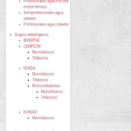
Profesionales agua fría con
motor térmico
Semiprofesionales agua
caliente
Profesionales agua caliente
Grupos electrógenos
INVERTER
CAMPEON
Monofásicos
Trifásicos
HONDA
Monofásicos
Trifásicos
Motosoldadoras
Monofásicos
Trifásicos
KOHLER
Monofásicos