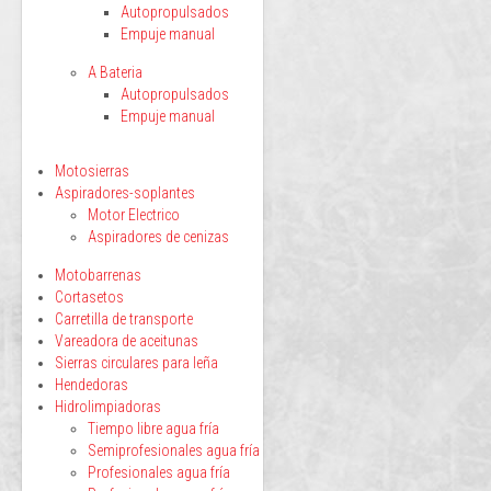
Autopropulsados
Empuje manual
A Bateria
Autopropulsados
Empuje manual
Motosierras
Aspiradores-soplantes
Motor Electrico
Aspiradores de cenizas
Motobarrenas
Cortasetos
Carretilla de transporte
Vareadora de aceitunas
Sierras circulares para leña
Hendedoras
Hidrolimpiadoras
Tiempo libre agua fría
Semiprofesionales agua fría
Profesionales agua fría