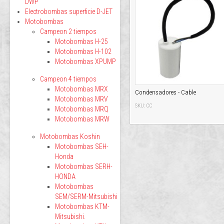
DWP
Electrobombas superficie D-JET
Motobombas
Campeon 2 tiempos
Motobombas H-25
Motobombas H-102
Motobombas XPUMP
Campeon 4 tiempos
Motobombas MRX
Condensadores - Cable
Motobombas MRV
SKU: CC
Motobombas MRQ
Motobombas MRW
Motobombas Koshin
Motobombas SEH-
Honda
Motobombas SERH-
HONDA
Motobombas
SEM/SERM-Mitsubishi
Motobombas KTM-
Mitsubishi.