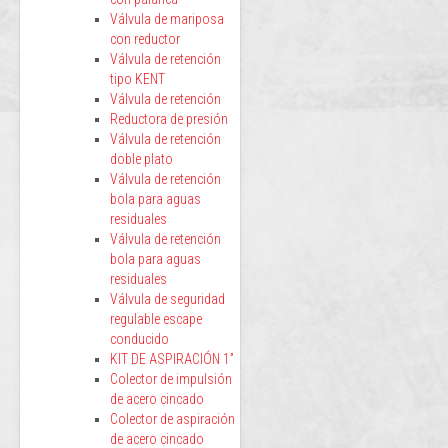
Válvula de mariposa
con reductor
Válvula de retención
tipo KENT
Válvula de retención
Reductora de presión
Válvula de retención
doble plato
Válvula de retención
bola para aguas
residuales
Válvula de retención
bola para aguas
residuales
Válvula de seguridad
regulable escape
conducido
KIT DE ASPIRACIÓN 1”
Colector de impulsión
de acero cincado
Colector de aspiración
de acero cincado