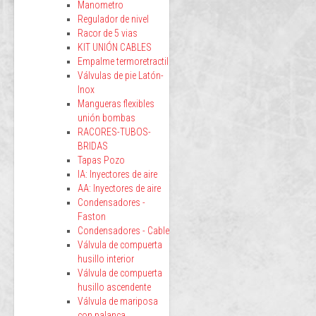
Manometro
Regulador de nivel
Racor de 5 vias
KIT UNIÓN CABLES
Empalme termoretractil
Válvulas de pie Latón-
Inox
Mangueras flexibles
unión bombas
RACORES-TUBOS-
BRIDAS
Tapas Pozo
IA: Inyectores de aire
AA: Inyectores de aire
Condensadores -
Faston
Condensadores - Cable
Válvula de compuerta
husillo interior
Válvula de compuerta
husillo ascendente
Válvula de mariposa
con palanca