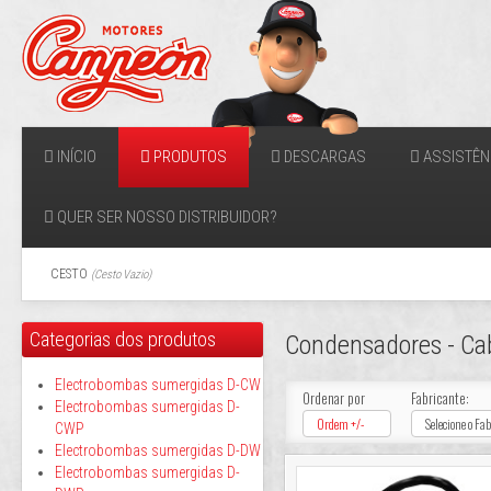
INÍCIO
PRODUTOS
DESCARGAS
ASSISTÊN
QUER SER NOSSO DISTRIBUIDOR?
CESTO
(
Cesto Vazio
)
Categorias dos produtos
Condensadores - Ca
Electrobombas sumergidas D-CW
Ordenar por
Fabricante:
Electrobombas sumergidas D-
Ordem +/-
Selecione o Fa
CWP
Electrobombas sumergidas D-DW
Electrobombas sumergidas D-