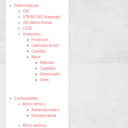
Desbrozadoras
CBC
STB/BP/SBC Kawasaki
SBC Motor Honda
CQJB
Accesorios
Protección
Cabezales de hilo
Cuchillas
Nylon
Redondo
Cuadrado
Aluminizado
Silent
Cortacespedes
Motor térmico
Autopropulsados
Empuje manual
Motor eléctrico