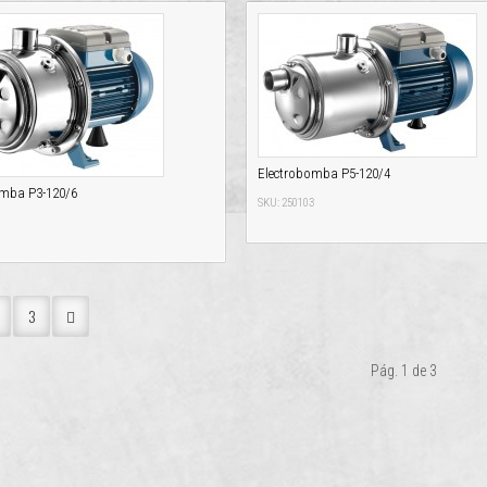
Electrobomba P5-120/4
omba P3-120/6
SKU: 250103
0
3
Pág. 1 de 3