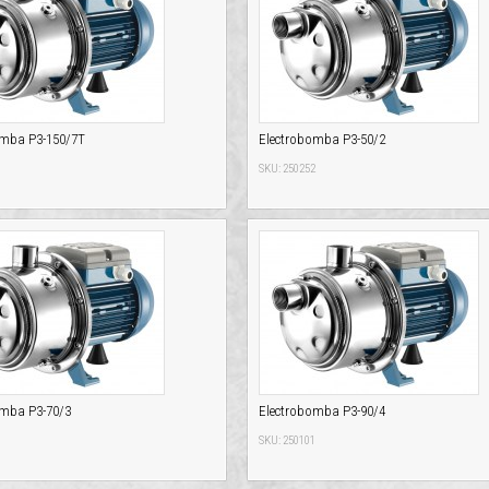
omba P3-150/7T
Electrobomba P3-50/2
9
SKU: 250252
omba P3-70/3
Electrobomba P3-90/4
0
SKU: 250101