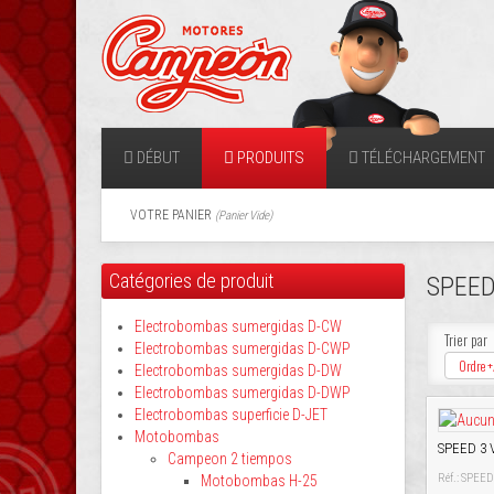
DÉBUT
PRODUITS
TÉLÉCHARGEMENT
VOTRE PANIER
(
Panier Vide
)
Catégories de produit
SPEED 
Electrobombas sumergidas D-CW
Trier par
Electrobombas sumergidas D-CWP
Ordre +
Electrobombas sumergidas D-DW
Electrobombas sumergidas D-DWP
Electrobombas superficie D-JET
Motobombas
SPEED 3 
Campeon 2 tiempos
Réf.: SPEE
Motobombas H-25