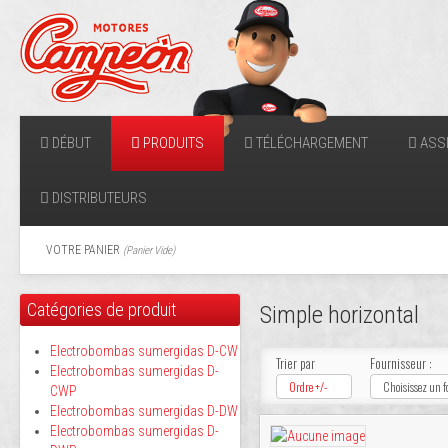
DÉBUT
PRODUITS
TÉLÉCHARGEMENT
ASSI
DISTRIBUTEURS
VOTRE PANIER
(
Panier Vide
)
Catégories de produit
Simple horizontal
Electrobombas sumergidas D-CW
Trier par
Fournisseur :
Electrobombas sumergidas D-
Ordre +/-
Choisissez un f
CWP
Electrobombas sumergidas D-DW
Electrobombas sumergidas D-