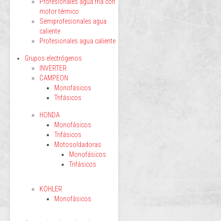
Profesionales agua fría con
motor térmico
Semiprofesionales agua
caliente
Profesionales agua caliente
Grupos electrógenos
INVERTER
CAMPEON
Monofásicos
Trifásicos
HONDA
Monofásicos
Trifásicos
Motosoldadoras
Monofásicos
Trifásicos
KOHLER
Monofásicos