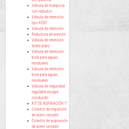
Válvula de mariposa
con reductor
Válvula de retención
tipo KENT
Válvula de retención
Reductora de presión
Válvula de retención
doble plato
Válvula de retención
bola para aguas
residuales
Válvula de retención
bola para aguas
residuales
Válvula de seguridad
regulable escape
conducido
KIT DE ASPIRACIÓN 1”
Colector de impulsión
de acero cincado
Colector de aspiración
de acero cincado