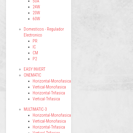
50A
24W
20W
60W
Domesticos - Regulador
Electronico
PR
IC
CM
P2
EASY INVERT
ONEMATIC
Horizontal-Monofasica
Vertical-Monofasica
Horizontal-Trifasica
Vertical-Trifasica
MULTIMATIC-3
Horizontal-Monofasica
Vertical-Monofasica
Horizontal-Trifasica