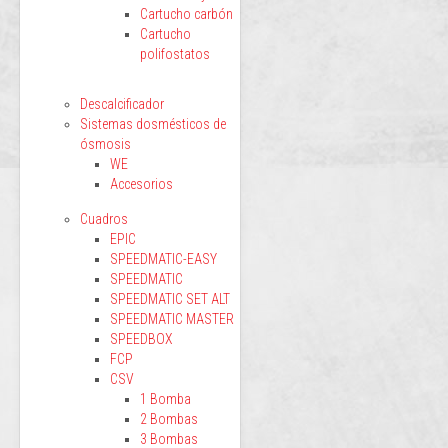
Cartucho carbón
Cartucho
polifostatos
Descalcificador
Sistemas dosmésticos de
ósmosis
WE
Accesorios
Cuadros
EPIC
SPEEDMATIC-EASY
SPEEDMATIC
SPEEDMATIC SET ALT
SPEEDMATIC MASTER
SPEEDBOX
FCP
CSV
1 Bomba
2 Bombas
3 Bombas