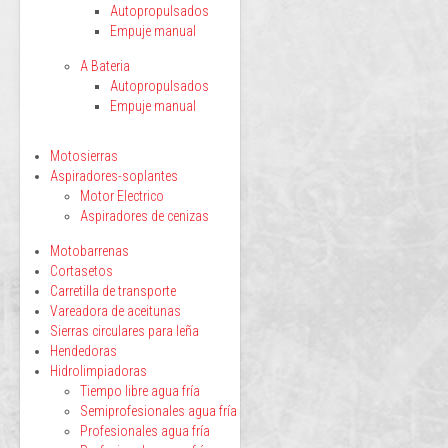
Autopropulsados
Empuje manual
A Bateria
Autopropulsados
Empuje manual
Motosierras
Aspiradores-soplantes
Motor Electrico
Aspiradores de cenizas
Motobarrenas
Cortasetos
Carretilla de transporte
Vareadora de aceitunas
Sierras circulares para leña
Hendedoras
Hidrolimpiadoras
Tiempo libre agua fría
Semiprofesionales agua fría
Profesionales agua fría