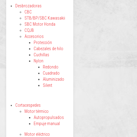
Desbrozadoras
CBC
STB/BP/SBC Kawasakii
SBC Motor Honda
CQJB
Accesorios
Protección
Cabezales de hilo
Cuchillas
Nylon
Redondo
Cuadrado
Aluminizado
Silent
Cortacespedes
Motor térmico
Autopropulsados
Empuje manual
Motor eléctrico