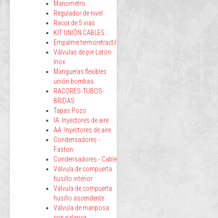
Manometro
Regulador de nivel
Racor de 5 vias
KIT UNIÓN CABLES
Empalme termoretractil
Válvulas de pie Latón-
Inox
Mangueras flexibles
unión bombas
RACORES-TUBOS-
BRIDAS
Tapas Pozo
IA: Inyectores de aire
AA: Inyectores de aire
Condensadores -
Faston
Condensadores - Cable
Válvula de compuerta
husillo interior
Válvula de compuerta
husillo ascendente
Válvula de mariposa
con palanca