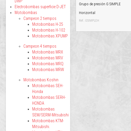
DWP
Grupo de presión G SIMPLE
Electrobombas superficie D-JET
Motobombas
Horizontal
Campeon 2 tiempos
Réf.: GSIMPLEH
Motobombas H-25
Motobombas H-102
Motobombas XPUMP
Campeon 4 tiempos
Motobombas MRX
Motobombas MRV
Motobombas MRQ
Motobombas MRW
Motobombas Koshin
Motobombas SEH-
Honda
Motobombas SERH-
HONDA
Motobombas
SEM/SERM-Mitsubishi
Motobombas KTM-
Mitsubishi.