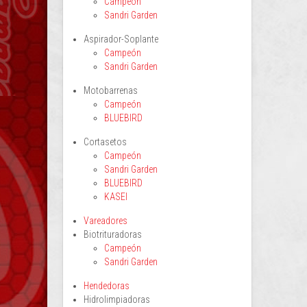
Campeón
Sandri Garden
Aspirador-Soplante
Campeón
Sandri Garden
Motobarrenas
Campeón
BLUEBIRD
Cortasetos
Campeón
Sandri Garden
BLUEBIRD
KASEI
Vareadores
Biotrituradoras
Campeón
Sandri Garden
Hendedoras
Hidrolimpiadoras