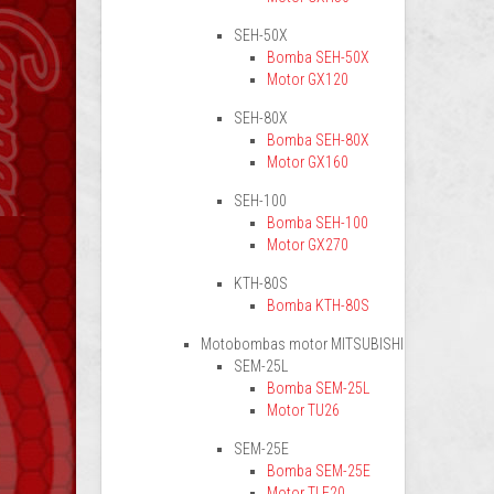
SEH-50X
Bomba SEH-50X
Motor GX120
SEH-80X
Bomba SEH-80X
Motor GX160
SEH-100
Bomba SEH-100
Motor GX270
KTH-80S
Bomba KTH-80S
Motobombas motor MITSUBISHI
SEM-25L
Bomba SEM-25L
Motor TU26
SEM-25E
Bomba SEM-25E
Motor TLE20