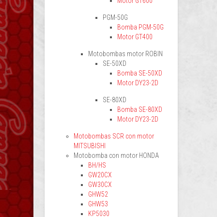
Motor GT600
PGM-50G
Bomba PGM-50G
Motor GT400
Motobombas motor ROBIN
SE-50XD
Bomba SE-50XD
Motor DY23-2D
SE-80XD
Bomba SE-80XD
Motor DY23-2D
Motobombas SCR con motor
MITSUBISHI
Motobomba con motor HONDA
BH/HS
GW20CX
GW30CX
GHW52
GHW53
KP5030