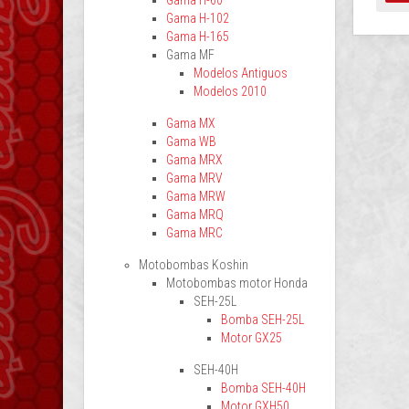
Gama H-60
Gama H-102
Gama H-165
Gama MF
Modelos Antiguos
Modelos 2010
Gama MX
Gama WB
Gama MRX
Gama MRV
Gama MRW
Gama MRQ
Gama MRC
Motobombas Koshin
Motobombas motor Honda
SEH-25L
Bomba SEH-25L
Motor GX25
SEH-40H
Bomba SEH-40H
Motor GXH50