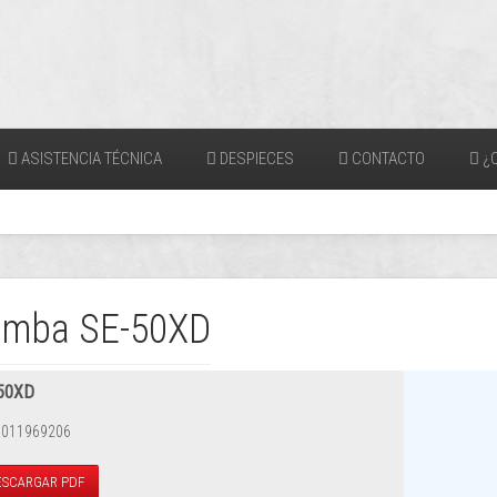
ASISTENCIA TÉCNICA
DESPIECES
CONTACTO
¿Q
mba SE-50XD
50XD
 011969206
ESCARGAR PDF