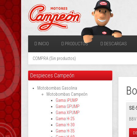
INICIO
PRODUCTOS
DESCARGAS
COMPRA
(
Sin productos
)
Despieces Campeón
Bo
Motobombas Gasolina
Motobombas Campeón
Gama iPUMP
Gama GPUMP
SE-
Gama XPUMP
Gama H-25
BBV
Gama H-30
Gama H-35
D