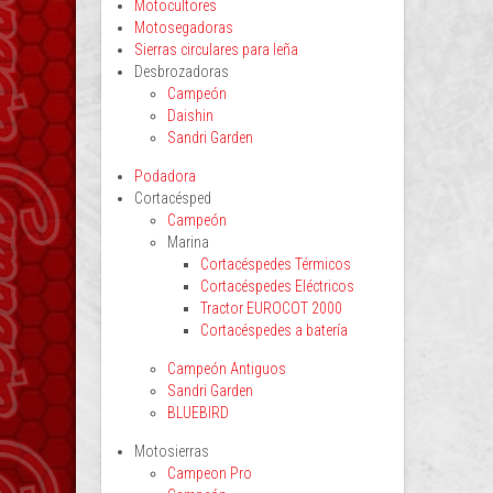
Motocultores
Motosegadoras
Sierras circulares para leña
Desbrozadoras
Campeón
Daishin
Sandri Garden
Podadora
Cortacésped
Campeón
Marina
Cortacéspedes Térmicos
Cortacéspedes Eléctricos
Tractor EUROCOT 2000
Cortacéspedes a batería
Campeón Antiguos
Sandri Garden
BLUEBIRD
Motosierras
Campeon Pro